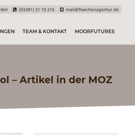
GmbH
(03381) 21 10 216
mail@flaechenagentur.de
UNGEN
TEAM & KONTAKT
MOORFUTURES
l – Artikel in der MOZ