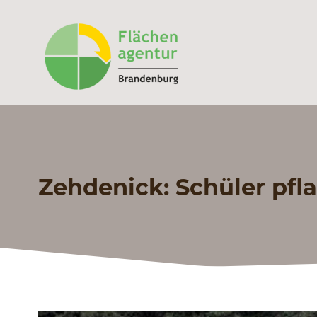
Zehdenick: Schüler pfl