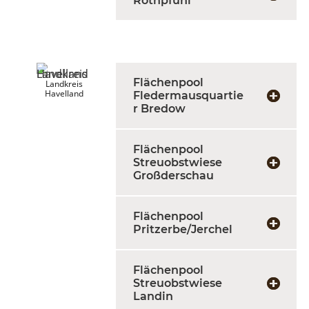
Röthpfuhl
Flächenpool
Landkreis
Havelland
Fledermausquartie
r Bredow
Flächenpool
Streuobstwiese
Großderschau
Flächenpool
Pritzerbe/Jerchel
Flächenpool
Streuobstwiese
Landin