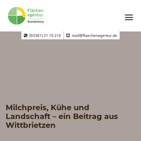
(03381) 21 10 216
mail@flaechenagentur.de
Milchpreis, Kühe und
Landschaft – ein Beitrag aus
Wittbrietzen