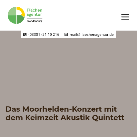
(03381) 21 10 216
mail@flaechenagentur.de
Das Moorhelden-Konzert mit
dem Keimzeit Akustik Quintett